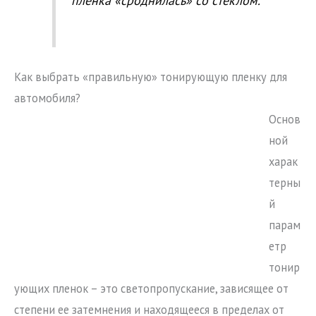
пленка «сроднилась» со стеклом.
Как выбрать «правильную» тонирующую пленку для
автомобиля?
Основ
ной
харак
терны
й
парам
етр
тонир
ующих пленок – это светопропускание, зависящее от
степени ее затемнения и находящееся в пределах от