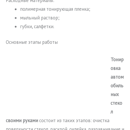
Расходные материалы:
полимерная тонирующая пленка;
мыльный раствор;
губки, салфетки.
Основные этапы работы
Тонир
овка
автом
обиль
ных
стеко
л
своими руками
состоит из таких этапов: очистка
поверхности стекол, раскрой, оклейка, разравнивание и