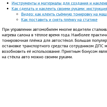
Инструменты и материалы для создания и наклеи
Как сделать и наклеить своими руками: инструкци
Видео: как клеить съёмную тонировку на маш
Как поставить и снять плёнку на статике
При управлении автомобилем многие водители сталкив
нагрева салона в тёплое время года. Наиболее практи
тонировочная плёнка для автостёкол. Большая популяр
остановке транспортного средства сотрудником ДПС м
возобновить её использование. Приятным бонусом являе
на стёкла авто можно своими руками.