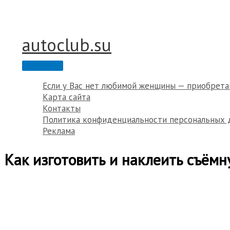
Перейти
к
содержимому
autoclub.su
Главное
меню
Если у Вас нет любимой женщины — приобрета
Карта сайта
Контакты
Политика конфиденциальности персональных 
Реклама
Как изготовить и наклеить съёмн