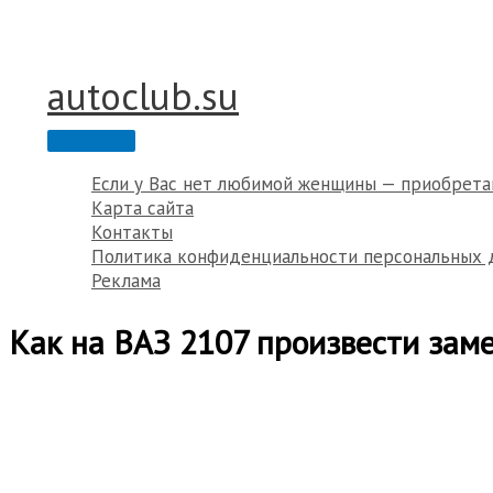
Перейти
к
содержимому
autoclub.su
Главное
меню
Если у Вас нет любимой женщины — приобрета
Карта сайта
Контакты
Политика конфиденциальности персональных 
Реклама
Как на ВАЗ 2107 произвести зам