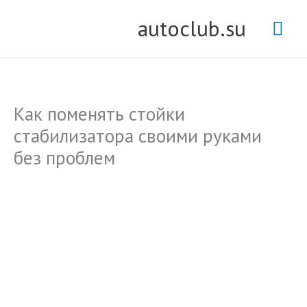
Перейти
Гла
autoclub.su
к
содержимому
мен
Как поменять стойки
стабилизатора своими руками
без проблем