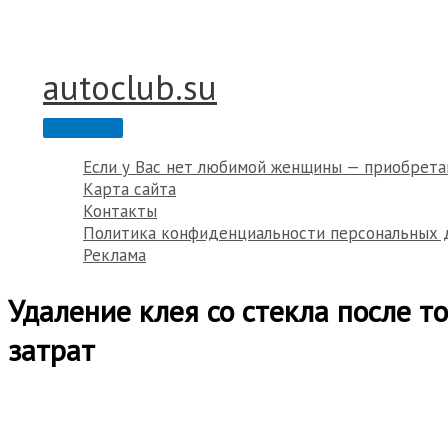
Перейти
к
содержимому
autoclub.su
Главное
меню
Если у Вас нет любимой женщины — приобрета
Карта сайта
Контакты
Политика конфиденциальности персональных 
Реклама
Удаление клея со стекла после 
затрат