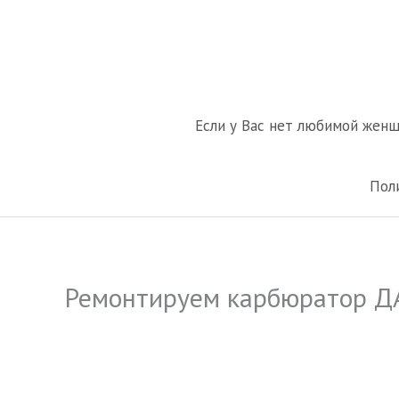
Перейти
к
содержимому
Если у Вас нет любимой жен
Пол
Ремонтируем карбюратор Д