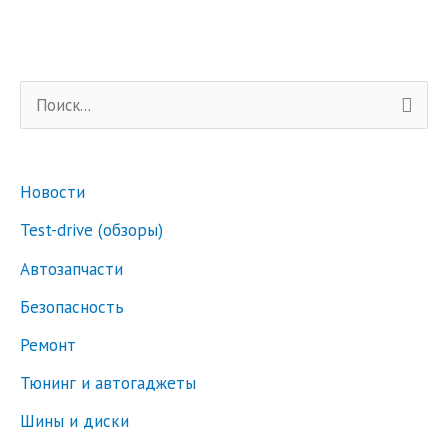
П
о
и
Новости
с
к
Test-drive (обзоры)
:
Автозапчасти
Безопасность
Ремонт
Тюнинг и автогаджеты
Шины и диски