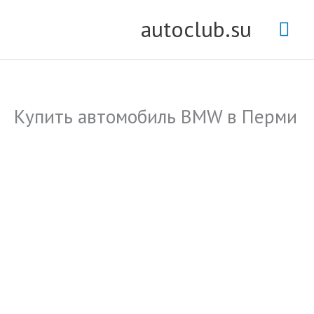
Перейти
Гла
autoclub.su
к
содержимому
мен
Купить автомобиль BMW в Перми