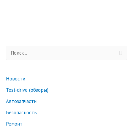
П
о
и
Новости
с
к
Test-drive (обзоры)
:
Автозапчасти
Безопасность
Ремонт