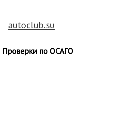
Перейти
к
содержимому
autoclub.su
Главное
меню
Проверки по ОСАГО