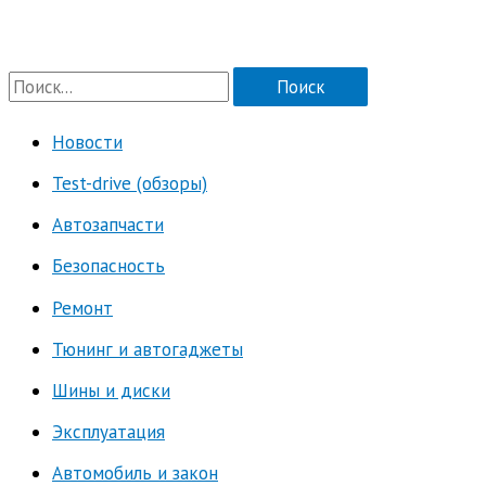
П
о
Новости
и
Test-drive (обзоры)
с
к
Автозапчасти
:
Безопасность
Ремонт
Тюнинг и автогаджеты
Шины и диски
Эксплуатация
Автомобиль и закон