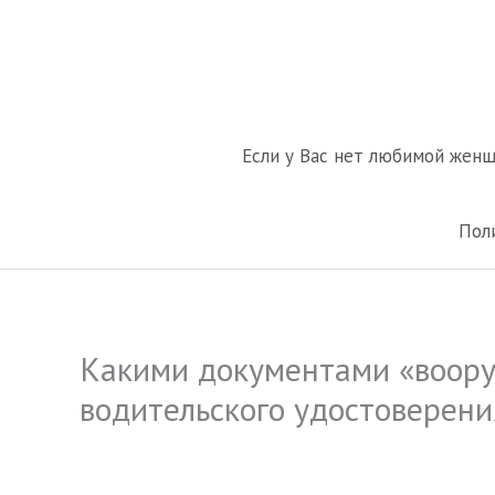
Перейти
к
содержимому
Если у Вас нет любимой жен
Пол
Какими документами «воору
водительского удостоверени