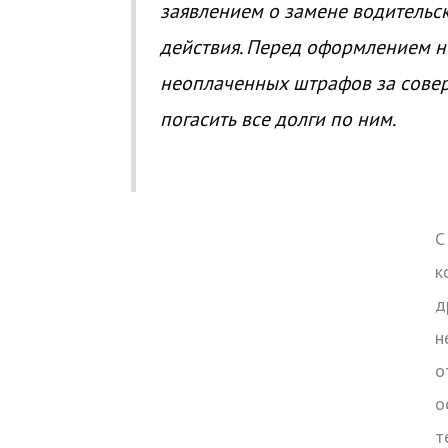
заявлением о замене водительск
действия. Перед оформлением н
неоплаченных штрафов за сове
погасить все долги по ним.
С
к
д
н
о
о
т