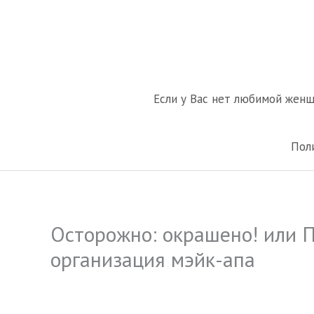
Перейти
к
содержимому
Если у Вас нет любимой жен
Пол
Осторожно: окрашено! или 
организация мэйк-апа