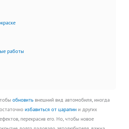
окраске
ные работы
тобы
обновить
внешний вид автомобиля, иногда
остаточно
избавиться от царапин
и других
ефектов, перекрасив его. Но, чтобы новое
окрытие долго радовало автолюбителя, важна