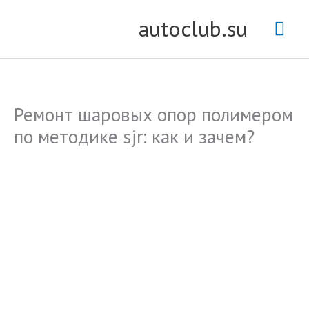
Перейти
Гла
autoclub.su
к
содержимому
мен
Ремонт шаровых опор полимером
по методике sjr: как и зачем?