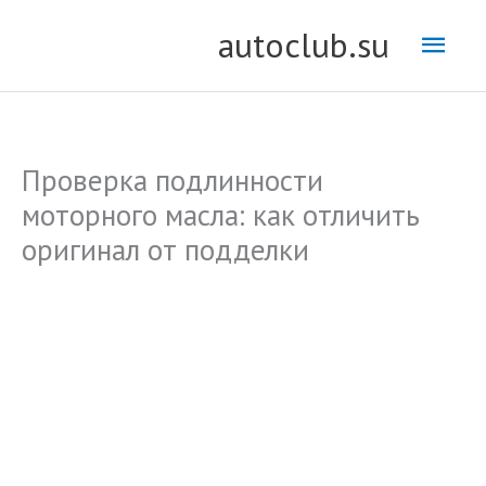
Перейти
Глав
autoclub.su
к
содержимому
мен
Проверка подлинности
моторного масла: как отличить
оригинал от подделки