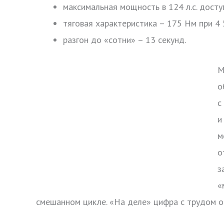
максимальная мощность в 124 л.с. досту
тяговая характеристика – 175 Нм при 4 
разгон до «сотни» – 13 секунд.
М
о
с
и
м
о
з
«
смешанном цикле. «На деле» цифра с трудом оп