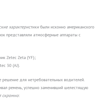
еские характеристики
были исконно американского
вок представляли атмосферные аппараты с
к Zetec Zeta (YF);
ec 30 (AJ).
 решение для нетребовательных водителей.
ивал ремень, успешно заменивший шелестящую
т скромно
: