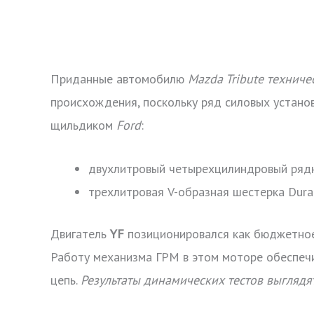
Приданные автомобилю
Mazda Tribute технич
происхождения, поскольку ряд силовых устано
щильдиком
Ford
:
двухлитровый четырехцилиндровый рядни
трехлитровая V-образная шестерка Durat
Двигатель
YF
позиционировался как бюджетное
Работу механизма ГРМ в этом моторе обеспеч
цепь.
Результаты динамических тестов выглядя