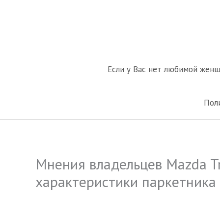
Перейти
к
содержимому
Если у Вас нет любимой жен
Пол
Мнения владельцев Mazda Tr
характеристики паркетника