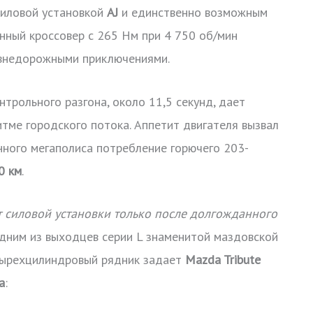
силовой установкой
AJ
и единственно возможным
нный кроссовер с 265 Нм при 4 750 об/мин
и внедорожными приключениями.
трольного разгона, около 11,5 секунд, дает
тме городского потока. Аппетит двигателя вызвал
нного мегаполиса потребление горючего 203-
0 км
.
т силовой установки только после долгожданного
одним из выходцев серии L знаменитой маздовской
тырехцилиндровый рядник задает
Mazda Tribute
а
: