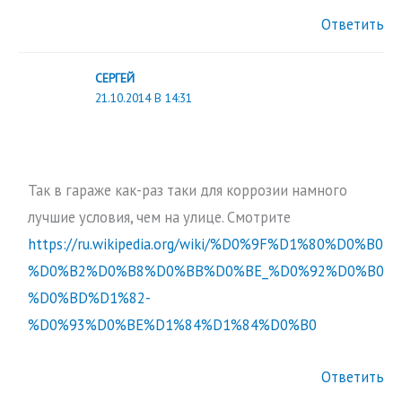
Ответить
СЕРГЕЙ
21.10.2014 В 14:31
Так в гараже как-раз таки для коррозии намного
лучшие условия, чем на улице. Смотрите
https://ru.wikipedia.org/wiki/%D0%9F%D1%80%D0%B0
%D0%B2%D0%B8%D0%BB%D0%BE_%D0%92%D0%B0
%D0%BD%D1%82-
%D0%93%D0%BE%D1%84%D1%84%D0%B0
Ответить