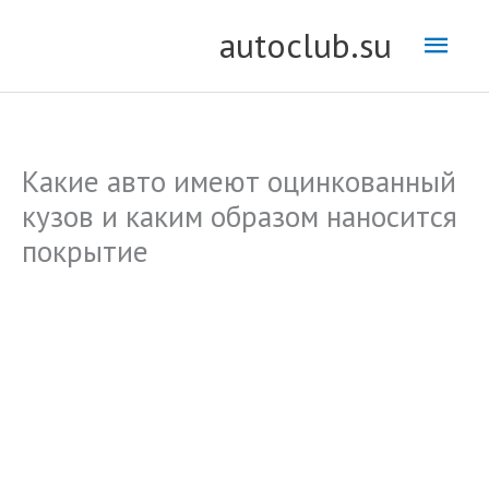
Перейти
Глав
autoclub.su
к
содержимому
мен
Какие авто имеют оцинкованный
кузов и каким образом наносится
покрытие