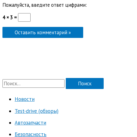
Пожалуйста, введите ответ цифрами:
4 × 3 =
П
о
Новости
и
Test-drive (обзоры)
с
к
Автозапчасти
:
Безопасность