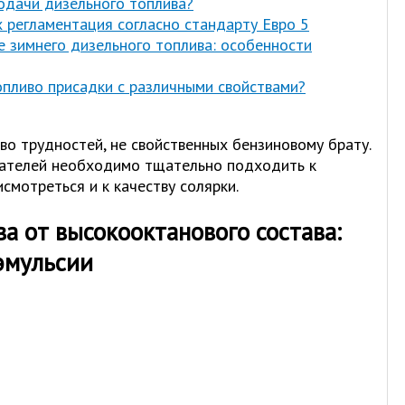
одачи дизельного топлива?
х регламентация согласно стандарту Евро 5
 зимнего дизельного топлива: особенности
пливо присадки с различными свойствами?
о трудностей, не свойственных бензиновому брату.
зателей необходимо тщательно подходить к
смотреться и к качеству солярки.
а от высокооктанового состава:
эмульсии