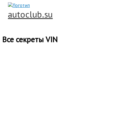
Перейти
к
autoclub.su
содержимому
Главное
меню
Все секреты VIN